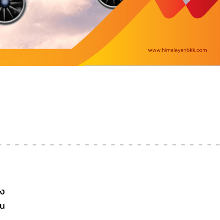
าง
าน