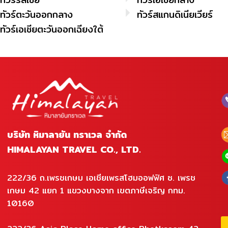
ทัวร์ตะวันออกกลาง
ทัวร์สแกนดิเนียเวียร์
ทัวร์เอเชียตะวันออกเฉียงใต้
บริษัท หิมาลายัน ทราเวล จำกัด
HIMALAYAN TRAVEL CO., LTD.
222/36 ถ.เพรชเกษม เอเชียเพรสโฮมออฟฟิศ ซ. เพรช
เกษม 42 แยก 1 แขวงบางจาก เขตภาษีเจริญ กทม.
10160