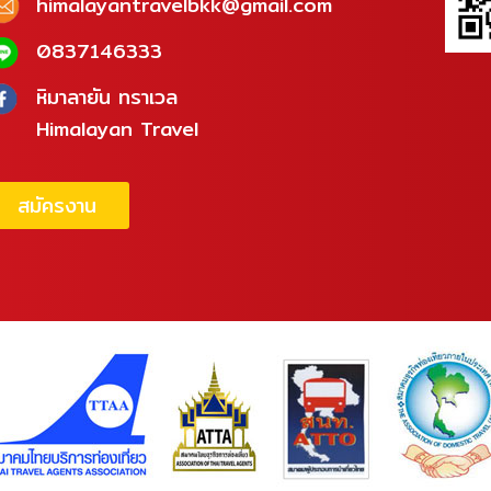
himalayantravelbkk@gmail.com
0837146333
หิมาลายัน ทราเวล
Himalayan Travel
สมัครงาน