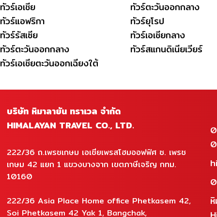
ทัวร์เอเชีย
ทัวร์ตะวันออกกลาง
ทัวร์แอฟริกา
ทัวร์ยุโรป
ทัวร์รัสเซีย
ทัวร์เอเชียกลาง
ทัวร์ตะวันออกกลาง
ทัวร์สแกนดิเนียเวียร์
ทัวร์เอเชียตะวันออกเฉียงใต้
บริษัท หิมาลายัน ทราเวล จำกัด
HIMALAYAN TRAVEL CO., LTD.
0
0
222/36 ถ.เพรชเกษม เอเชียเพรสโฮมออฟฟิศ ซ. เพรช
h
เกษม 42 แยก 1 แขวงบางจาก เขตภาษีเจริญ กทม.
10160
0
ห
222/36 Asia Place Home office Phetkasem 42,
Soi Phetkasem 42 Yak 1, Bangchak,
H