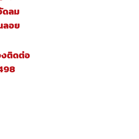
ำอัดลม
วันลอย
งติดต่อ
498