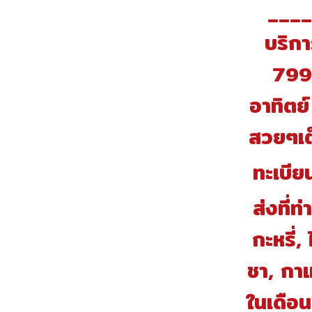
____
บริกา
799.
อาทิตย์
สวยๆเต
ทะเบีย
ส่งที่ท
กะหรี่,
ชา, กาแ
ในเดือ