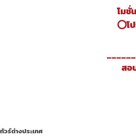
โมชั่
⭕️โปร
______
สอ
ทัวร์ต่างประเทศ