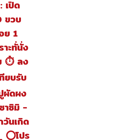
 เปิด
10 ขวบ
้อย 1
ะทั่นั่ง
าม ⏱ ลง
ทียบรับ
 ปูผัดผง
ซาซิมิ -
กวันเกิด
_ ⭕️โปร