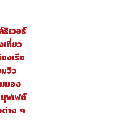
์ริเวอร์
เที่ยว
องเรือ
ชมวิว
มุมมอง
บุฟเฟต์
งต่าง ๆ